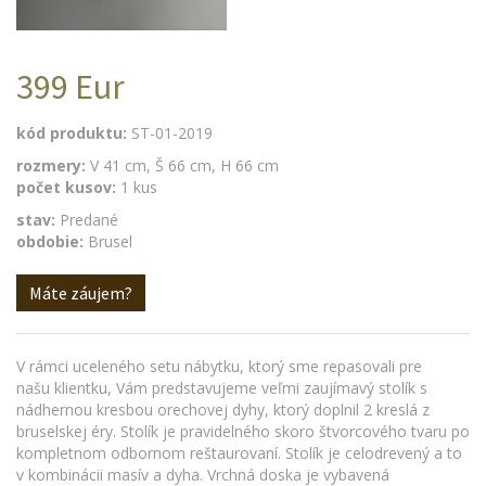
399 Eur
kód produktu:
ST-01-2019
rozmery:
V 41 cm, Š 66 cm, H 66 cm
počet kusov:
1 kus
stav:
Predané
obdobie:
Brusel
Máte záujem?
V rámci uceleného setu nábytku, ktorý sme repasovali pre
našu klientku, Vám predstavujeme veľmi zaujímavý stolík s
nádhernou kresbou orechovej dyhy, ktorý doplnil 2 kreslá z
bruselskej éry. Stolík je pravidelného skoro štvorcového tvaru po
kompletnom odbornom reštaurovaní. Stolík je celodrevený a to
v kombinácii masív a dyha. Vrchná doska je vybavená