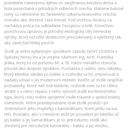
pravidelne nanesenou dyhou so zaujímavou kresbou dreva a
bola ponechaná v prírodných odtieňoch orecha. Masívne bukové
nohy sú namorené do farebného odtieňa lieskového orecha,
rovnako ako drevené časti kresiel. Pod vrchnou doskou sa
nachádza polica na odkladanie časopisov a kníh. Konečnou
povrchovou úpravou je prírodný ekologický olej nemeckej
výroby, ktorý bol ešte dodatočne prevoskovaný a vyleštený tak,
aby zanechal hebký povrch.
Stolík je veľmi vydareným výrobkom závodu NOVÝ DOMOV v
Spišskej Novej Vsi a je zrejme návrhom Ing. Arch. Františka
Jiráka, ktorý tu od prelomu 60. a 70. rokov minulého storočia
pôsobil ako dizajnér výrobkov. Pochádza z celého setu nábytku,
ktorý klientka zdedila po babke a rozhodla sa ho zrepasovať a
naďalej užívať v jej modernom interiéri. Keďže už stolík nespĺňal
požiadavky, ktoré naň boli kladené, rozhodli sme sa ho citlivo
skrátiť a v rámci repasu z neho vytvoriť stolík konferenčného
typu, ktorý celej rodine spríjemní chvíle trávené v spoločenskej
miestnosti. Veľmi pravdepodobne však stolík poslúži i pri
stretnutiach jeho majiteľky s kamarátkami, ktoré prídu na kus
reči. Rovnako, ako v minulosti slúžil pri posedení pri kávičke už
jej babke a jej kamarátkam. Je to jednoducho stolík ako
stvorený pre nerozlučné kamarátky - babku a jej vnučku...