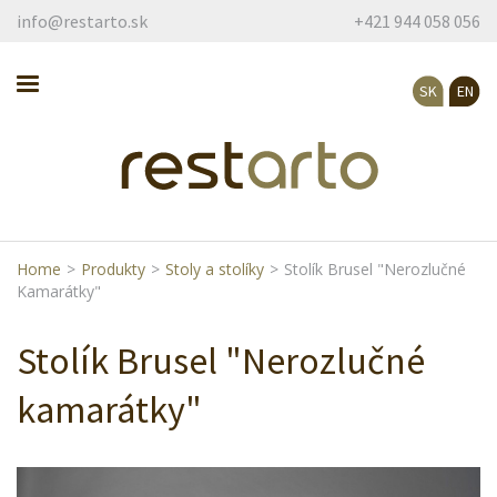
info@restarto.sk
+421 944 058 056
SK
EN
Home
>
Produkty
>
Stoly a stolíky
>
Stolík Brusel "Nerozlučné
Kamarátky"
Stolík Brusel "Nerozlučné
kamarátky"