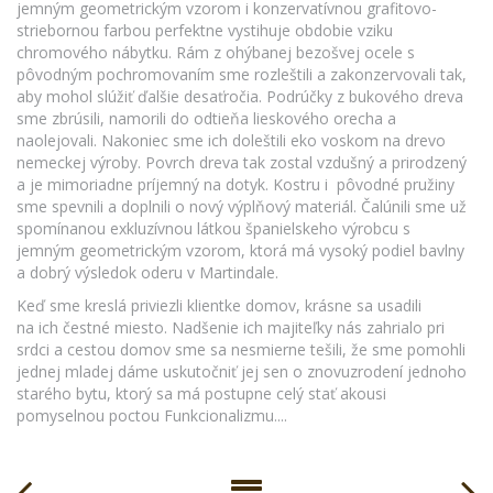
jemným geometrickým vzorom i konzervatívnou grafitovo-
striebornou farbou perfektne vystihuje obdobie vziku
chromového nábytku. Rám z ohýbanej bezošvej ocele s
pôvodným pochromovaním sme rozleštili a zakonzervovali tak,
aby mohol slúžiť ďalšie desaťročia. Podrúčky z bukového dreva
sme zbrúsili, namorili do odtieňa lieskového orecha a
naolejovali. Nakoniec sme ich doleštili eko voskom na drevo
nemeckej výroby. Povrch dreva tak zostal vzdušný a prirodzený
a je mimoriadne príjemný na dotyk. Kostru i pôvodné pružiny
sme spevnili a doplnili o nový výplňový materiál. Čalúnili sme už
spomínanou exkluzívnou látkou španielskeho výrobcu s
jemným geometrickým vzorom, ktorá má vysoký podiel bavlny
a dobrý výsledok oderu v Martindale.
Keď sme kreslá priviezli klientke domov, krásne sa usadili
na ich čestné miesto. Nadšenie ich majiteľky nás zahrialo pri
srdci a cestou domov sme sa nesmierne tešili, že sme pomohli
jednej mladej dáme uskutočniť jej sen o znovuzrodení jednoho
starého bytu, ktorý sa má postupne celý stať akousi
pomyselnou poctou Funkcionalizmu....