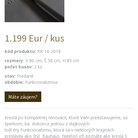
1.199 Eur / kus
kód produktu:
KR-16-2018
rozmery:
V 80 cm, Š 58 cm, H 85 cm
počet kusov:
2 ks
stav:
Predané
obdobie:
Funkcionalizmus
Máte záujem?
Kreslá po kompletnej renovácii, ktoré Vám predstavujeme, sú
šperkom, ba dokonca jednou z vlajkových
lodí éry Funkcionalizmu, ktorá sa v niektorých krajinách
preslávila ako štýl Bauhaus. Niektorí ich poznáte ako kreslá S