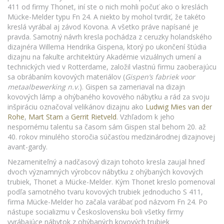
411 od firmy Thonet, iní ste o nich mohli počuť ako o kreslách
Mücke-Melder typu Fn 24. A niekto by mohol tvrdiť, že takéto
kreslá vyrábal aj závod Kovona. A všetko práve napísané je
pravda. Samotný návrh kresla pochádza z ceruzky holandského
dizajnéra Willema Hendrika Gispena, ktorý po ukončení štúdia
dizajnu na fakulte architektúry Akadémie vizuálnych umení a
technických vied v Rotterdame, založil vlastnú firmu zaoberajúcu
sa obrábaním kovových materiálov (
Gispen’s fabriek voor
metaalbewerking n.v.
). Gispen sa zameriaval na dizajn
kovových lámp a ohýbaného kovového nábytku a rád za svoju
inšpiráciu označoval velikánov dizajnu ako
Ludwig Mies van der
Rohe
,
Mart Stam
a
Gerrit Rietveld
. Vzhľadom k jeho
nespornému talentu sa časom sám Gispen stal behom 20. až
40. rokov minulého storočia súčasťou medzinárodnej dizajnovej
avant-gardy.
Nezameniteľný a nadčasový dizajn tohoto kresla zaujal hneď
dvoch významných výrobcov nábytku z ohýbaných kovových
trubiek, Thonet a Mücke-Melder. Kým Thonet kreslo pomenoval
podľa samotného tvaru kovových trubiek jednoducho S 411,
firma Mücke-Melder ho začala varábať pod názvom Fn 24. Po
nástupe socializmu v Československu boli všetky firmy
vyrábajúce nábytok z ohýbaných kovových trubiek