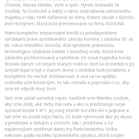
(Thonet, Mücke-Melder, Vichr a spol., Hynek Gottwald, fa
Zoufalý, fa Osolsobě a ďalší) v rámci znárodnenia súkromného
majetku v roku 1949 začlenené do firmy Robert Slezák v Bystřici
pod Hostýnem, ktorá bola premenovaná na firmu KOVONA.
Nami kompletne zrepasované kreslá sú pravdepodobne
výrobkami práve spomínaného závodu Kovona z obdobia 50. až
60. rokov minulého storočia. Boli vyrobené jedinečnou
technológiou ohýbania trubiek z bezošvej ocele, ktorá bola
následne pochromovaná a vyleštená. Ich nová majiteľka kreslá
dostala darom od svojich starých rodičov, keď sa dozvedeli o jej
úmysle kúpiť si byt v starom dome z obdobia funkcionalizmu a
kompletne ho nechať zreštaurovať. A ona sa na oplátku
rozhodla uctiť kreslá tým, že nás oslovila a poprosila o to, aby
sme im vdýchli nový život.
Než sme začali samotný repas, navštívili sme klientku osobne,
aby sme zistili, aké farby má rada a ako si predstavuje svoje
vysnené kreslá S 411. Jej nový interiér bol ešte len v príprave a
tak sme sa snažili nájsť niečo, čo bude vyhovovať ako jej vkusu
a predstave o farbách a vzoroch, tak i predstave o čo
najvernejšom vystihnutí danej éry funkcionalizmu. Voľba
nakoniec padla na látku španielskeho výrobcu, ktorá svojím