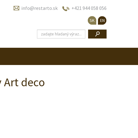
info@restarto.sk
+421 944 058 056
SK
EN
y Art deco