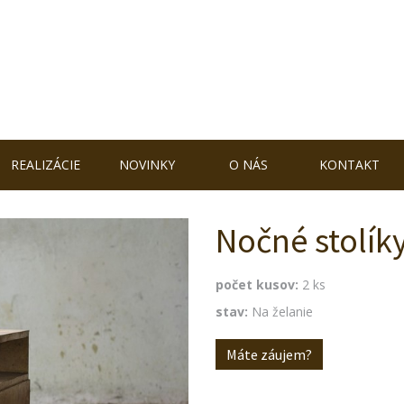
REALIZÁCIE
NOVINKY
O NÁS
KONTAKT
Nočné stolík
počet kusov:
2 ks
stav:
Na želanie
Máte záujem?